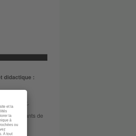
t didactique :
 bon moment
.
des participants de