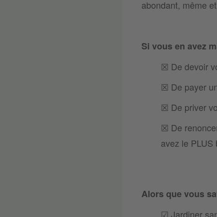
abondant, même et
Si vous en avez m
☒ De devoir v
☒ De payer un
☒ De priver vos
☒ De renoncer 
avez le PLUS 
Alors que vous sa
☑︎ Jardiner san