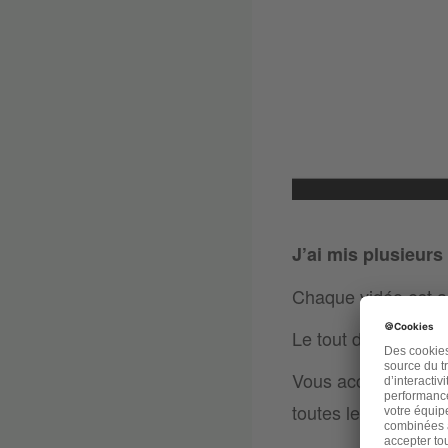
J’ai mis plusieurs
Chaque vidéo est a
Le tout découpé pa
Vous accès à vie à 
toutes les sessions