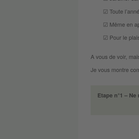
☑︎ Toute l’anné
☑︎ Même en ap
☑︎ Pour le plai
A vous de voir, mais
Je vous montre com
Etape n°1 – Ne 