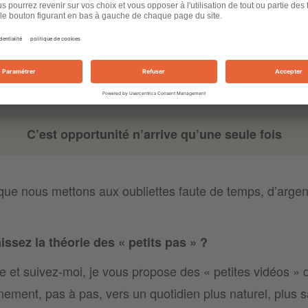
e vous recommande dans chaque vidéo le type de produit
artisans avec des réductions si vous venez de ma part.
ement humain de A à Z
, unique à ma connaissance pou
C’est opportunité n’arrive qu’une seule fois
s que nous mettons aux oubliettes faute de temps, d’argen
sez la théorie des « petits pas » ?
e et suivez-moi, je vous propose des « petites vidéos » 
ement, pas à pas, vers un quotidien plus naturel, plus sa