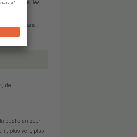
, de plante, les
r jardiner sans
t, de
du quotidien pour
in, plus vert, plus