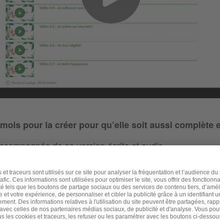
 mois pour la créer pour qu’elle soit aussi complète e
ccompagnée de sa version écrite et audio.
r ordre chronologique pour faire
les bonnes choses, au
plus de 50 vidéos, à leur mise à jour gratuite, au forum 
.