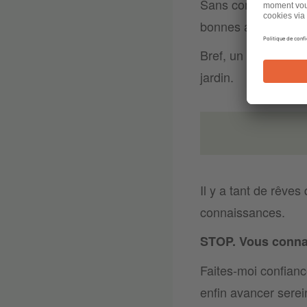
Sans compter que j
bonnes adresses d’
Bref, un
accompagn
jardin.
Il y a tant de rêve
connaissances.
STOP. Vous connais
Faites-moi confianc
enfin avancer serein